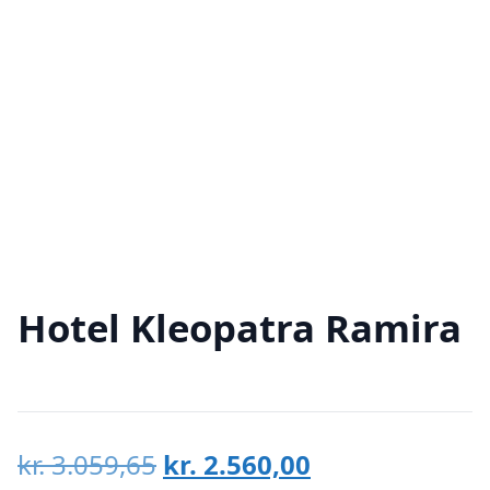
Hotel Kleopatra Ramira
Den
Den
kr.
3.059,65
kr.
2.560,00