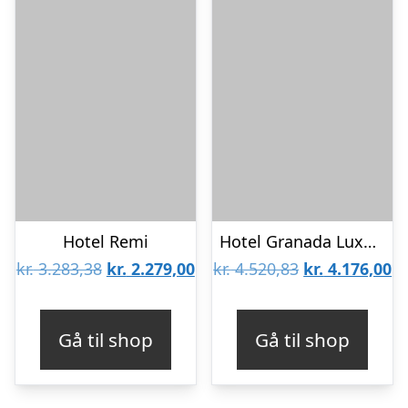
Hotel Remi
Hotel Granada Luxury Okurcalar
Den
Den
Den
D
kr.
3.283,38
kr.
2.279,00
kr.
4.520,83
kr.
4.176,00
oprindelige
aktuelle
oprindelige
ak
pris
pris
pris
pr
Gå til shop
Gå til shop
var:
er:
var:
er
kr. 3.283,38.
kr. 2.279,00.
kr. 4.520,83.
kr