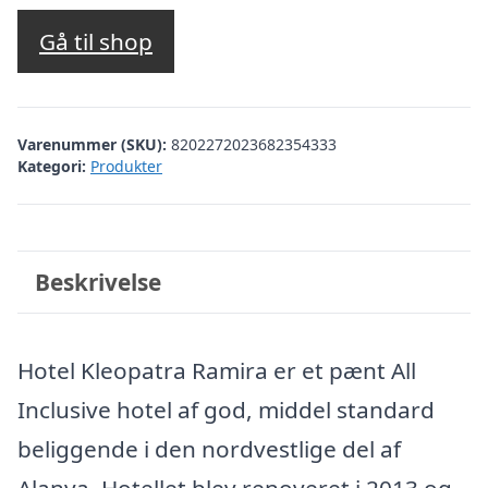
oprindelige
aktuelle
pris
pris
Gå til shop
var:
er:
kr. 3.059,65.
kr. 2.560,00.
Varenummer (SKU):
8202272023682354333
Kategori:
Produkter
Beskrivelse
Hotel Kleopatra Ramira er et pænt All
Inclusive hotel af god, middel standard
beliggende i den nordvestlige del af