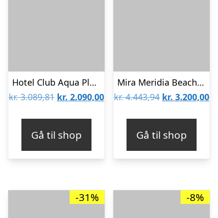
Hotel Club Aqua Plaza
Mira Meridia Beach Resort Hotel
Den
Den
Den
D
kr.
3.089,81
kr.
2.090,00
kr.
4.443,94
kr.
3.200,00
oprindelige
aktuelle
oprindelige
ak
pris
pris
pris
pr
Gå til shop
Gå til shop
var:
er:
var:
er
kr. 3.089,81.
kr. 2.090,00.
kr. 4.443,94.
kr
-31%
-8%