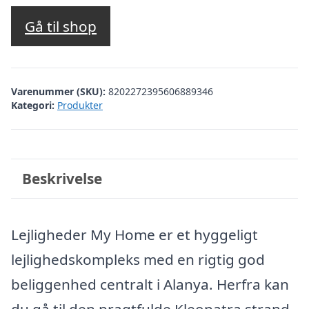
oprindelige
aktuelle
pris
pris
Gå til shop
var:
er:
kr. 2.253,70.
kr. 1.754,00.
Varenummer (SKU):
8202272395606889346
Kategori:
Produkter
Beskrivelse
Lejligheder My Home er et hyggeligt
lejlighedskompleks med en rigtig god
beliggenhed centralt i Alanya. Herfra kan