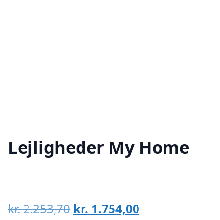
Lejligheder My Home
Den
Den
kr.
2.253,70
kr.
1.754,00