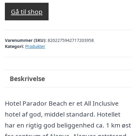
oprindelige
aktuelle
pris
pris
Gå til shop
var:
er:
kr. 3.494,82.
kr. 2.305,00.
Varenummer (SKU):
8202275942717203958
Kategori:
Produkter
Beskrivelse
Hotel Parador Beach er et All Inclusive
hotel af god, middel standard. Hotellet
har en rigtig god beliggenhed ca. 1 km øst