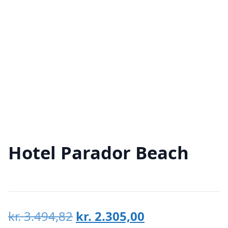
Hotel Parador Beach
Den
Den
kr.
3.494,82
kr.
2.305,00