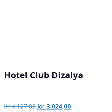
Hotel Club Dizalya
Den
Den
kr.
4.127,82
kr.
3.024,00