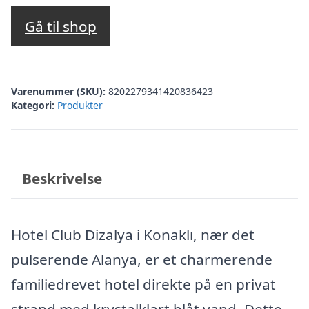
oprindelige
aktuelle
pris
pris
Gå til shop
var:
er:
kr. 4.127,82.
kr. 3.024,00.
Varenummer (SKU):
8202279341420836423
Kategori:
Produkter
Beskrivelse
Hotel Club Dizalya i Konaklı, nær det
pulserende Alanya, er et charmerende
familiedrevet hotel direkte på en privat